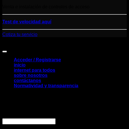
Venta e instalación de controles de acceso
Test de velocidad aquí
Cotiza tu servicio
Control Tools S.A.S. NIT: 900.479.769 Todos los derechos
reservados
Acceder / Registrarse
inicio
internet para todos
sobre nosotros
contáctanos
Normatividad y transparencia
Acceder
Obligatorio
Nombre de usuario o correo electrónico
*