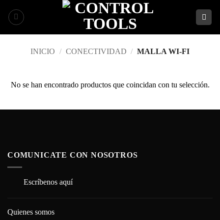
Saltar
al
contenido
INICIO
/
CONECTIVIDAD
/
MALLA WI-FI
No se han encontrado productos que coincidan con tu selección.
COMUNICATE CON NOSOTROS
Escríbenos aquí
Quienes somos