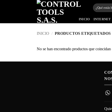
Saltar
Buscar
al
por:
contenido
INICIO
INTERNET 
INICIO
/
PRODUCTOS ETIQUETADOS 
No se han encontrado productos que coincidan c
CO
NO
Quie