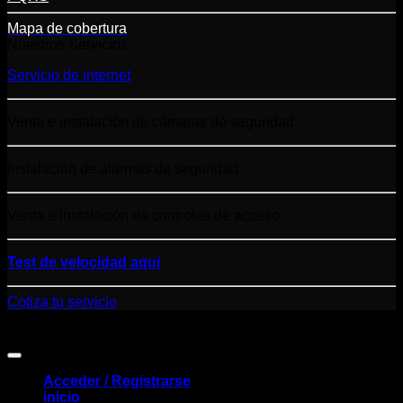
Mapa de cobertura
Nuestros Servicios
Servicio de internet
Venta e instalación de cámaras de seguridad
Instalación de alarmas de seguridad
Venta e instalación de controles de acceso
Test de velocidad aquí
Cotiza tu servicio
Control Tools S.A.S. NIT: 900.479.769 Todos los derechos
reservados
Acceder / Registrarse
inicio