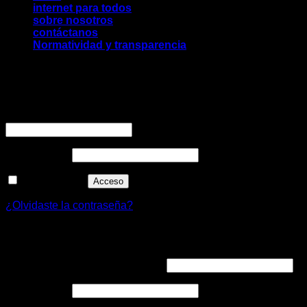
internet para todos
sobre nosotros
contáctanos
Normatividad y transparencia
Acceder
Obligatorio
Nombre de usuario o correo electrónico
*
Obligatorio
Contraseña
*
Recuérdame
Acceso
¿Olvidaste la contraseña?
Registrarse
Obligatorio
Dirección de correo electrónico
*
Obligatorio
Contraseña
*