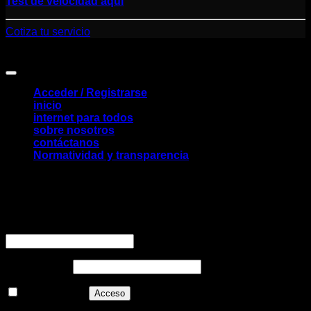
Test de velocidad aquí
Cotiza tu servicio
Control Tools S.A.S. NIT: 900.479.769 Todos los derechos
reservados
Acceder / Registrarse
inicio
internet para todos
sobre nosotros
contáctanos
Normatividad y transparencia
Acceder
Obligatorio
Nombre de usuario o correo electrónico
*
Obligatorio
Contraseña
*
Recuérdame
Acceso