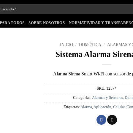
PARA TODOS
SOBRE NOSOTROS
NORMATIVIDAD Y TRANSPAREN
INICIO
/
DOMÓTICA
/
ALARMAS Y 
Sistema Alarma Siren
Alarma Sirena Smart Wi-Fi con sensor de p
SKU:
1257*
Categorías:
Alarmas y Sensores
,
Domó
Etiquetas:
Alarma
,
Aplicación
,
Celular
,
Con