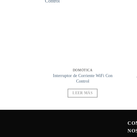
ÓTICA
DOMÓTICA
ente Huella Clave y
Interruptor de Corriente WiFi Con
rjeta
Control
R MÁS
LEER MÁS
CO
NO