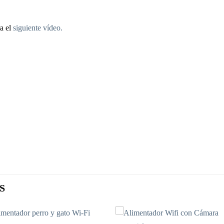
ra el
siguiente vídeo.
S