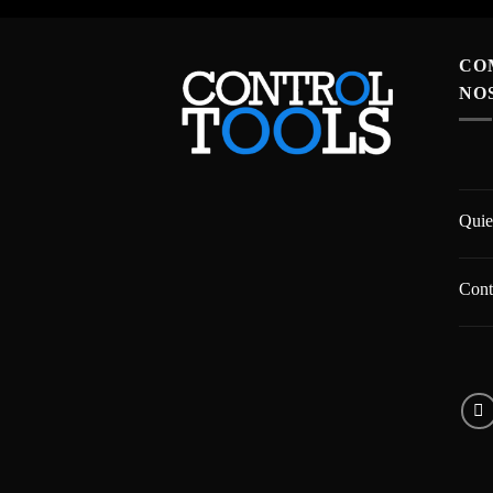
CO
NO
Quie
Cont