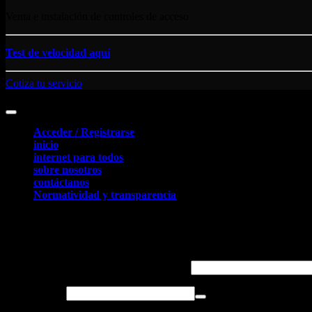
Venta e instalación de controles de acceso
Test de velocidad aquí
Cotiza tu servicio
Control Tools S.A.S. NIT: 900.479.769 Todos los derechos reservad
Acceder / Registrarse
inicio
internet para todos
sobre nosotros
contáctanos
Normatividad y transparencia
Acceder
Obligatorio
Nombre de usuario o correo electrónico
*
Obligatorio
Contraseña
*