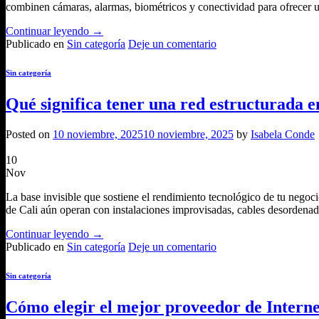
combinen cámaras, alarmas, biométricos y conectividad para ofrecer un
Continuar leyendo
→
Publicado en
Sin categoría
Deje un comentario
Sin categoría
Qué significa tener una red estructurada 
Posted on
10 noviembre, 2025
10 noviembre, 2025
by
Isabela Conde
10
Nov
La base invisible que sostiene el rendimiento tecnológico de tu negoc
de Cali aún operan con instalaciones improvisadas, cables desordena
Continuar leyendo
→
Publicado en
Sin categoría
Deje un comentario
Sin categoría
Cómo elegir el mejor proveedor de Internet